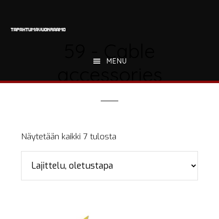
Hyppää
Hyppää
Hyppää
pääsisältöön
ensisijaiseen
alatunnisteeseen
sivupalkkiin
59 - Cable
MENU
accessories
Näytetään kaikki 7 tulosta