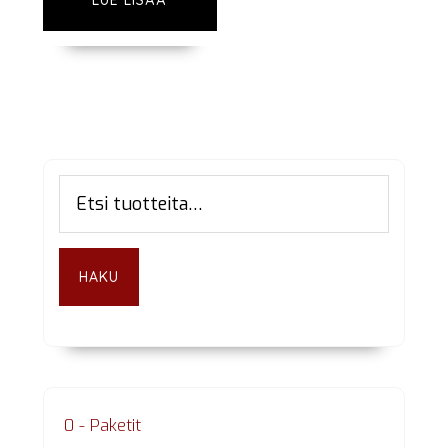
LUE LISÄÄ
Ensisijainen
Etsi:
sivupalkki
HAKU
0 - Paketit