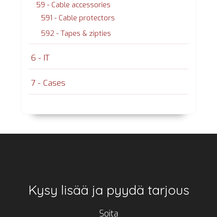
59 - Cable accessories
591 - Cable protectors
592 - Tapes & zipties
6 - IT
7 - Cases
Footer
Kysy lisää ja pyydä tarjous
Soita