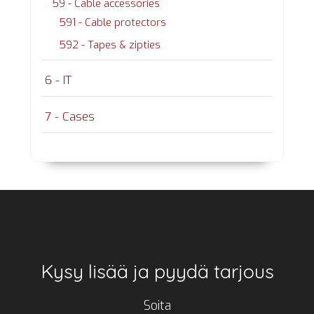
59 - Cable accessories
591 - Cable protectors
592 - Tapes & zipties
6 - IT
7 - Cases
Footer
Kysy lisää ja pyydä tarjous
Soita