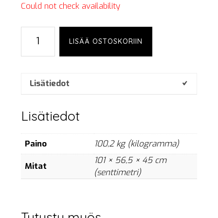
Could not check availability
Cable
LISÄÄ OSTOSKORIIN
cover,
medium,
case
of
Lisätiedot
10
pcs.
Lisätiedot
määrä
Paino
100,2 kg (kilogramma)
101 × 56,5 × 45 cm
Mitat
(senttimetri)
Tutustu myös