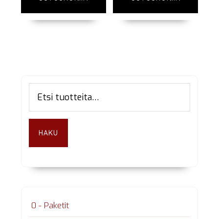
Ensisijainen
Etsi:
sivupalkki
HAKU
0 - Paketit