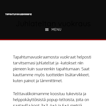
Hyppää
Hyppää
pääsisältöön
alatunnisteeseen
Juhlateltan vuokraus
MENU
Tapahtumavuokraamosta vuokraat helposti
tarvitsemasi juhlateltat ja -katokset niin
pieneen kuin suureenkin tapahtumaan. Saat
kauttamme myös tuotteiden lisätarvikkeet,
kuten painot ja lämmittimet.
Telttavalikoimamme koostuu tukevista ja
helppokäyttöisistä popup-teltoista, joita on
saatavilla koot 3×3, 4×4 ja 6×4 metriä.