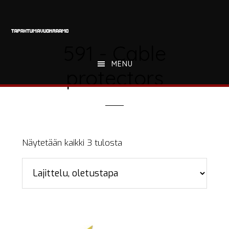
Hyppää
Hyppää
Hyppää
pääsisältöön
ensisijaiseen
alatunnisteeseen
sivupalkkiin
591 - Cable
MENU
protectors
Näytetään kaikki 3 tulosta