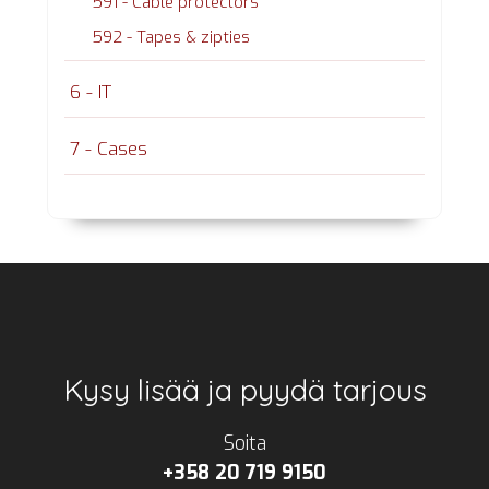
591 - Cable protectors
592 - Tapes & zipties
6 - IT
7 - Cases
Footer
Kysy lisää ja pyydä tarjous
Soita
+358 20 719 9150