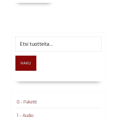
Ensisijainen
Etsi:
sivupalkki
HAKU
0 - Paketit
1 - Audio