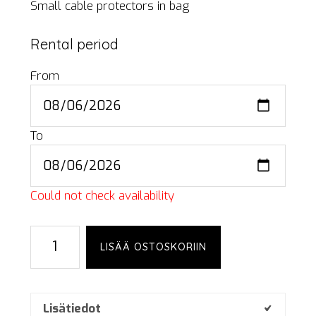
Small cable protectors in bag
Rental period
From
To
Could not check availability
Cable
LISÄÄ OSTOSKORIIN
cover,
small,
hard,
bag
Lisätiedot