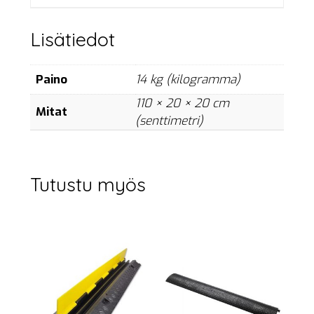
of
10
Lisätiedot
pcs.
määrä
Paino
14 kg (kilogramma)
110 × 20 × 20 cm
Mitat
(senttimetri)
Tutustu myös