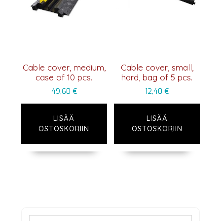
Cable cover, medium,
Cable cover, small,
case of 10 pcs.
hard, bag of 5 pcs.
49,60
€
12,40
€
LISÄÄ
LISÄÄ
OSTOSKORIIN
OSTOSKORIIN
Ensisijainen
Etsi: