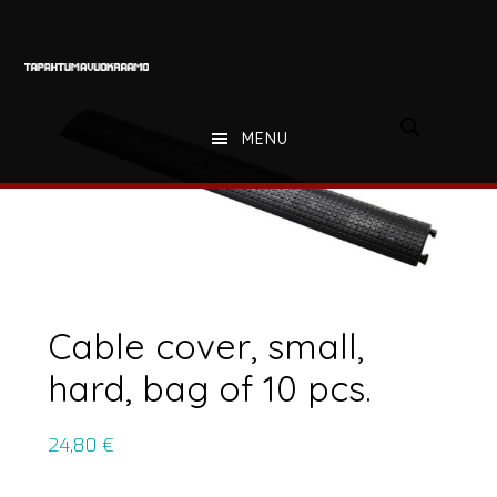
Hyppää
Hyppää
Hyppää
pääsisältöön
ensisijaiseen
alatunnisteeseen
sivupalkkiin
MENU
Cable cover, small,
hard, bag of 10 pcs.
24,80
€