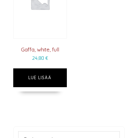
Gaffa, white, full
24,80
€
LUE LISÄÄ
Ensisijainen
Etsi: