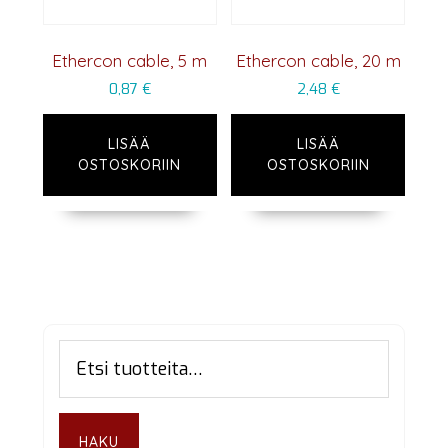
Ethercon cable, 5 m
Ethercon cable, 20 m
0,87
€
2,48
€
LISÄÄ
LISÄÄ
OSTOSKORIIN
OSTOSKORIIN
Ensisijainen
Etsi:
sivupalkki
HAKU