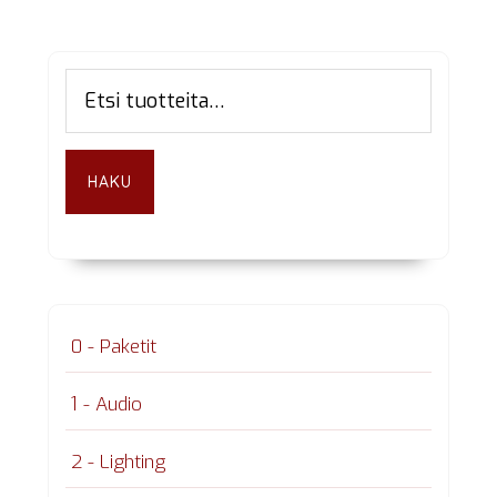
Ensisijainen
Etsi:
sivupalkki
HAKU
0 - Paketit
1 - Audio
2 - Lighting