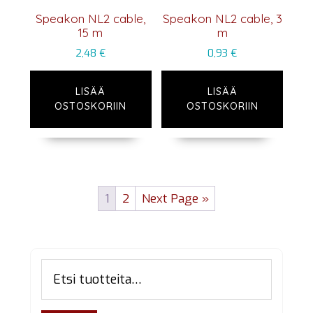
Speakon NL2 cable,
Speakon NL2 cable, 3
15 m
m
2,48
€
0,93
€
LISÄÄ
LISÄÄ
OSTOSKORIIN
OSTOSKORIIN
1
2
Next Page »
Ensisijainen
Etsi:
sivupalkki