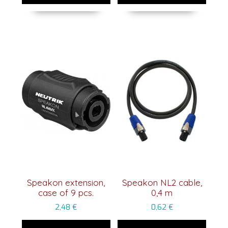
Speakon extension,
Speakon NL2 cable,
case of 9 pcs.
0,4 m
2,48
€
0,62
€