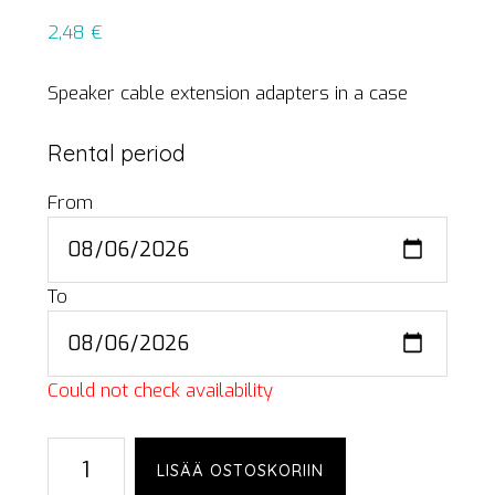
2,48
€
Speaker cable extension adapters in a case
Rental period
From
To
Could not check availability
Speakon
LISÄÄ OSTOSKORIIN
extension,