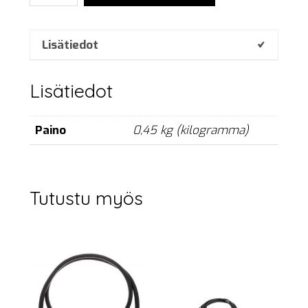
case
of
9
Lisätiedot
pcs.
määrä
Lisätiedot
Paino
0,45 kg (kilogramma)
Tutustu myös