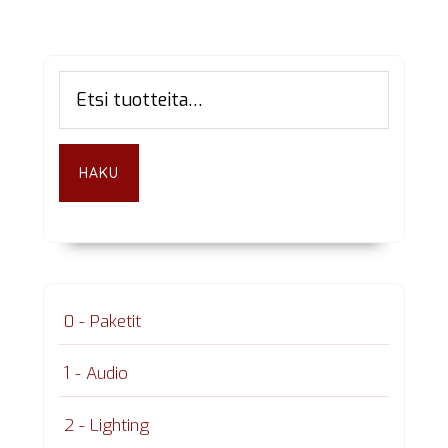
Ensisijainen
Etsi:
sivupalkki
HAKU
0 - Paketit
1 - Audio
2 - Lighting