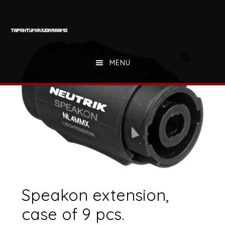
Hyppää
Hyppää
Hyppää
pääsisältöön
ensisijaiseen
alatunnisteeseen
sivupalkkiin
MENU
Speakon extension,
case of 9 pcs.