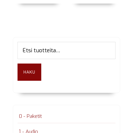
Ensisijainen
Etsi:
sivupalkki
HAKU
0 - Paketit
1 - Audio