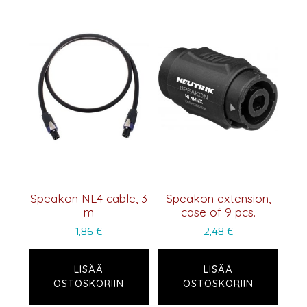
Speakon NL4 cable, 3
Speakon extension,
m
case of 9 pcs.
1,86
€
2,48
€
LISÄÄ
LISÄÄ
OSTOSKORIIN
OSTOSKORIIN