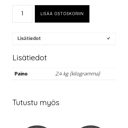
CA-
LISÄÄ OSTOSKORIIN
COM
fan-
out,
2-
Lisätiedot
p
määrä
Lisätiedot
Paino
2,4 kg (kilogramma)
Tutustu myös