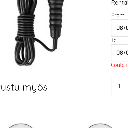
Rental
From
To
Could n
Airam
tustu myös
Roikkav
3
W
määrä