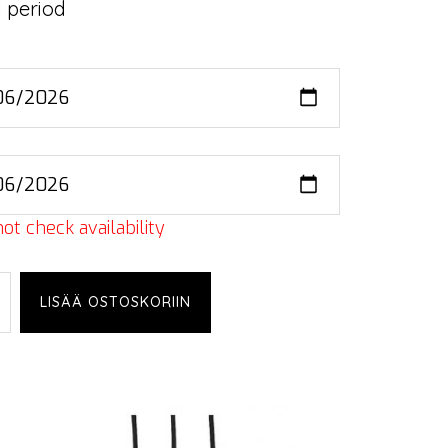
 period
ot check availability
LISÄÄ OSTOSKORIIN
alo,