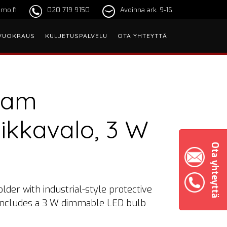
mo.fi
020 719 9150
Avoinna ark. 9-16
VUOKRAUS
KULJETUSPALVELU
OTA YHTEYTTÄ
ram
ikkavalo, 3 W
Ota yhteyttä
lder with industrial-style protective
 includes a 3 W dimmable LED bulb