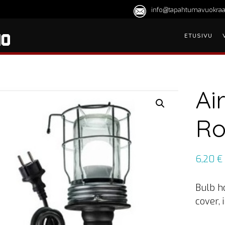
info@tapahtumavuokraa
ETUSIVU
Ai
Ro
6,20
€
Bulb ho
cover,