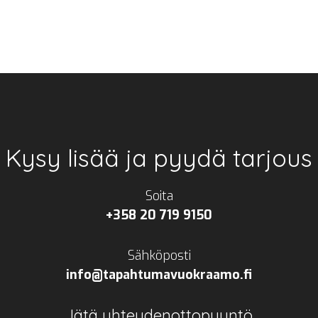
Kysy lisää ja pyydä tarjous
Soita
+358 20 719 9150
Sähköposti
info@tapahtumavuokraamo.fi
Jätä yhteydenottopyyntö