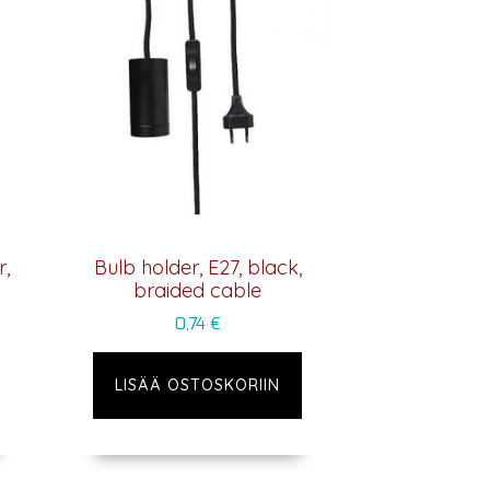
r,
Bulb holder, E27, black,
braided cable
0,74
€
LISÄÄ OSTOSKORIIN