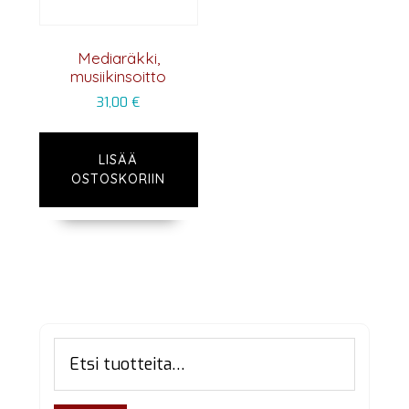
Mediaräkki,
musiikinsoitto
31,00
€
LISÄÄ
OSTOSKORIIN
Ensisijainen
Etsi:
sivupalkki