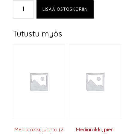
Mediaräkki,
LISÄÄ OSTOSKORIIN
seminaari
(8
x
Tutustu myös
langaton)
määrä
Mediaräkki, juonto (2
Mediaräkki, pieni