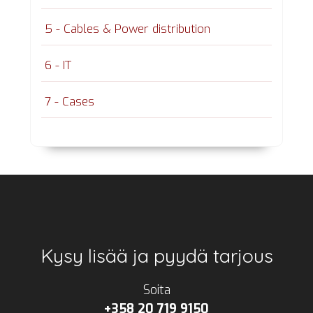
5 - Cables & Power distribution
6 - IT
7 - Cases
Footer
Kysy lisää ja pyydä tarjous
Soita
+358 20 719 9150