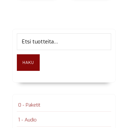
Ensisijainen
Etsi:
sivupalkki
HAKU
0 - Paketit
1 - Audio