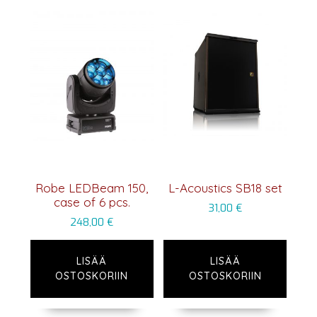
Robe LEDBeam 150,
L-Acoustics SB18 set
case of 6 pcs.
31,00
€
248,00
€
LISÄÄ
LISÄÄ
OSTOSKORIIN
OSTOSKORIIN