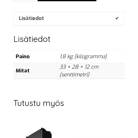
E27,
15
W,
Lisätiedot
clear,
case
Lisätiedot
of
24
pcs.
Paino
1,8 kg (kilogramma)
määrä
33 × 28 × 12 cm
Mitat
(senttimetri)
Tutustu myös