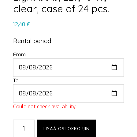
clear, case of 24 pcs.
12,40
€
Rental period
From
To
Could not check availability
Light
LISÄÄ OSTOSKORIIN
bulb,