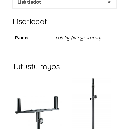
tilt
Lisätiedot
adjust
määrä
Lisätiedot
Paino
0,6 kg (kilogramma)
Tutustu myös