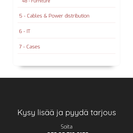
48 - Furniture
5 - Cables & Power distribution
6 - IT
7 - Cases
Footer
Kysy lisää ja pyydä tarjous
Soita