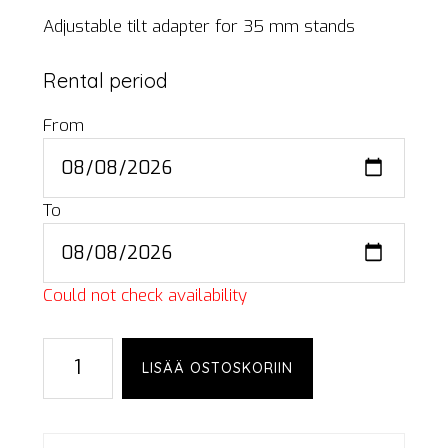
Adjustable tilt adapter for 35 mm stands
Rental period
From
To
Could not check availability
35
LISÄÄ OSTOSKORIIN
mm
stand
adapter,