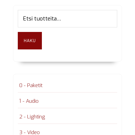
Ensisijainen
Etsi:
sivupalkki
HAKU
0 - Paketit
1 - Audio
2 - Lighting
3 - Video