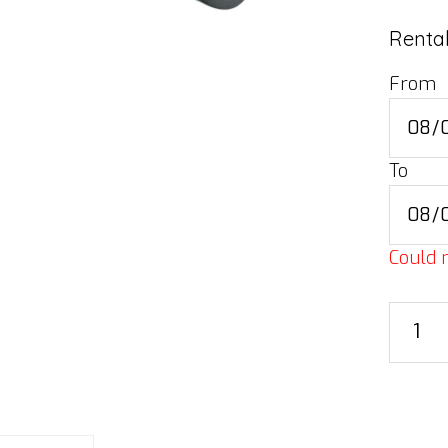
Rental
From
To
Could n
35
mm
stand
adapter
screw