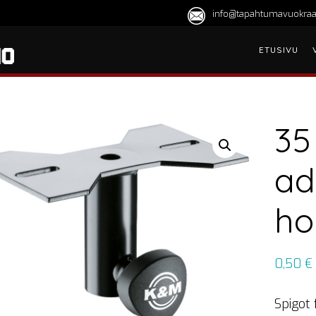
info@tapahtumavuokraa
ETUSIVU
35
ad
ho
0,50
€
Spigot