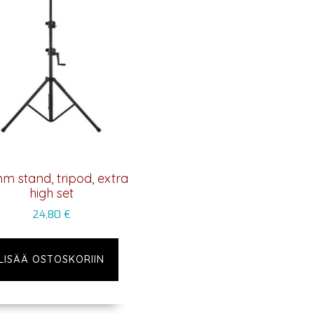
m stand, tripod, extra
high set
24,80
€
LISÄÄ OSTOSKORIIN