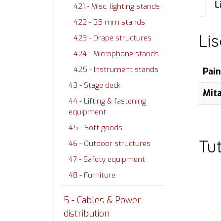
L
421 - Misc. lighting stands
422 - 35 mm stands
Li
423 - Drape structures
424 - Microphone stands
425 - Instrument stands
Pai
43 - Stage deck
Mit
44 - Lifting & fastening
equipment
45 - Soft goods
Tu
46 - Outdoor structures
47 - Safety equipment
48 - Furniture
5 - Cables & Power
distribution