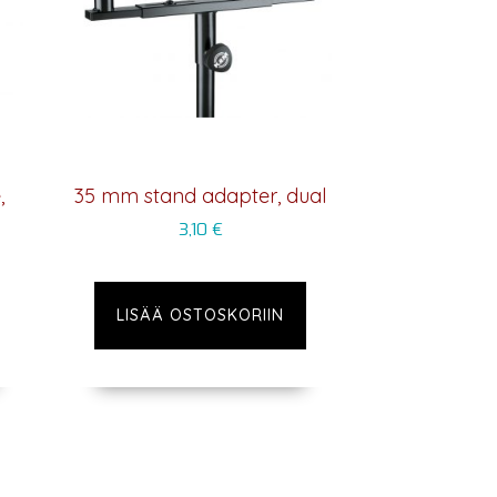
,
35 mm stand adapter, dual
3,10
€
LISÄÄ OSTOSKORIIN