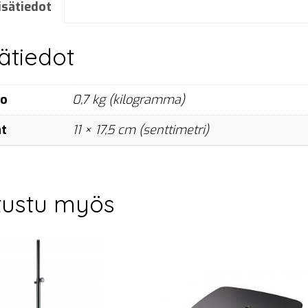
holes
isätiedot
määrä
sätiedot
no
0,7 kg (kilogramma)
at
11 × 17,5 cm (senttimetri)
tustu myös