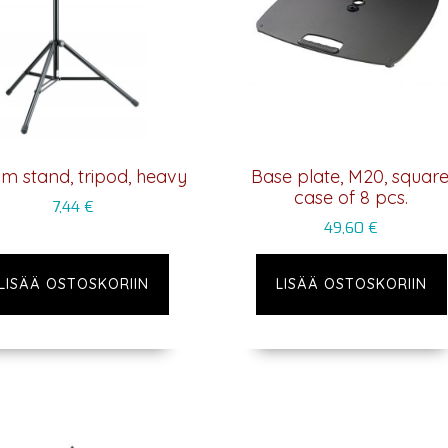
m stand, tripod, heavy
Base plate, M20, square
case of 8 pcs.
7,44
€
49,60
€
LISÄÄ OSTOSKORIIN
LISÄÄ OSTOSKORIIN