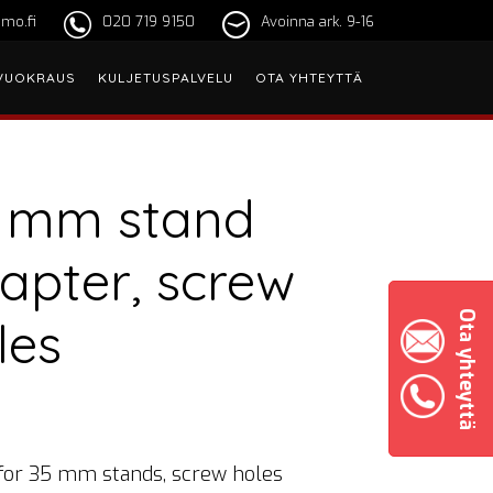
mo.fi
020 719 9150
Avoinna ark. 9-16
VUOKRAUS
KULJETUSPALVELU
OTA YHTEYTTÄ
 mm stand
apter, screw
Ota yhteyttä
les
 for 35 mm stands, screw holes