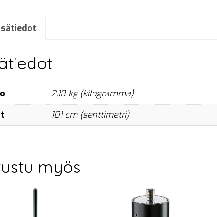
950-
1370
mm,
isätiedot
ring
lock
sätiedot
määrä
no
2,18 kg (kilogramma)
at
101 cm (senttimetri)
tustu myös