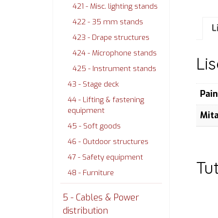
421 - Misc. lighting stands
422 - 35 mm stands
L
423 - Drape structures
424 - Microphone stands
Li
425 - Instrument stands
43 - Stage deck
Pai
44 - Lifting & fastening
equipment
Mit
45 - Soft goods
46 - Outdoor structures
47 - Safety equipment
Tu
48 - Furniture
5 - Cables & Power
distribution