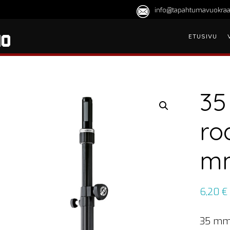
info@tapahtumavuokraa
ETUSIVU
35
ro
mm
6,20
€
35 mm 