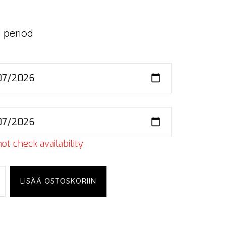
 period
ot check availability
LISÄÄ OSTOSKORIIN
e