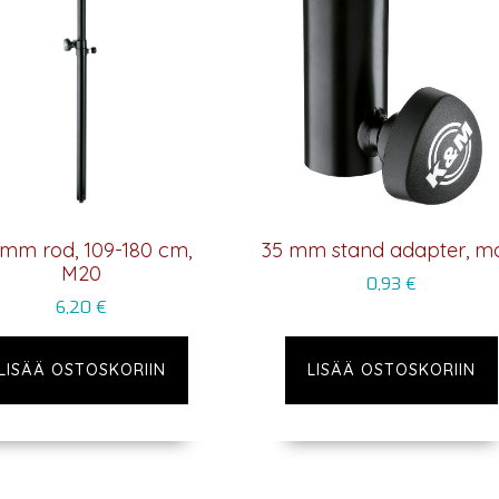
 mm rod, 109-180 cm,
35 mm stand adapter, m
M20
0,93
€
6,20
€
LISÄÄ OSTOSKORIIN
LISÄÄ OSTOSKORIIN