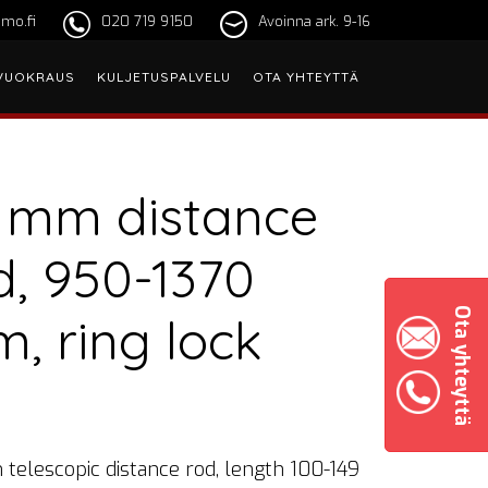
mo.fi
020 719 9150
Avoinna ark. 9-16
VUOKRAUS
KULJETUSPALVELU
OTA YHTEYTTÄ
 mm distance
d, 950-1370
Ota yhteyttä
, ring lock
telescopic distance rod, length 100-149