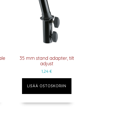
ale
35 mm stand adapter, tilt
adjust
1,24
€
LISÄÄ OSTOSKORIIN