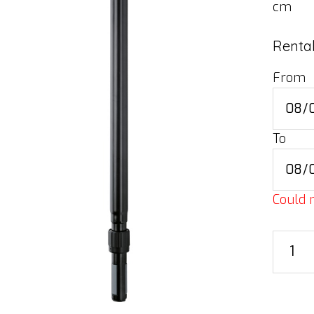
cm
Rental
From
To
Could n
35
mm
distanc
rod,