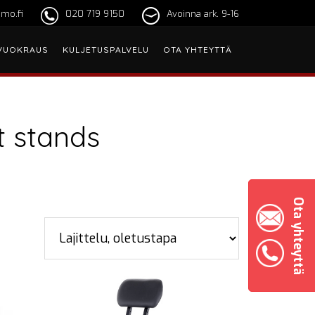
mo.fi
020 719 9150
Avoinna ark. 9-16
VUOKRAUS
KULJETUSPALVELU
OTA YHTEYTTÄ
t stands
Ota yhteyttä