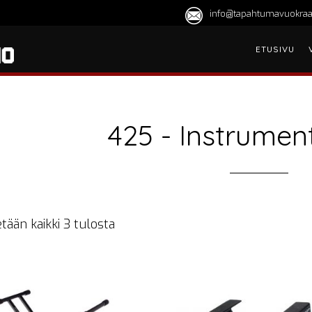
info@tapahtumavuokraa
ETUSIVU
425 - Instrumen
tään kaikki 3 tulosta