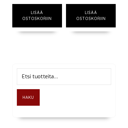
LISÄÄ
LISÄÄ
OSTOSKORIIN
OSTOSKORIIN
Ensisijainen
Etsi:
sivupalkki
HAKU