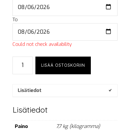
To
Could not check availability
Millenium
LISÄÄ OSTOSKORIIN
ST-
90
määrä
Lisätiedot
Lisätiedot
Paino
7,7 kg (kilogramma)