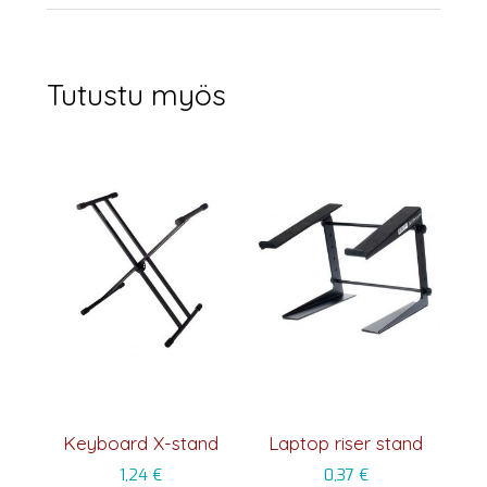
Tutustu myös
Keyboard X-stand
Laptop riser stand
1,24
€
0,37
€