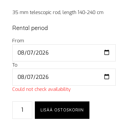
35 mm telescopic rod, length 140-240 cm
Rental period
From
To
Could not check availability
35
LISÄÄ OSTOSKORIIN
mm
rod,
140-