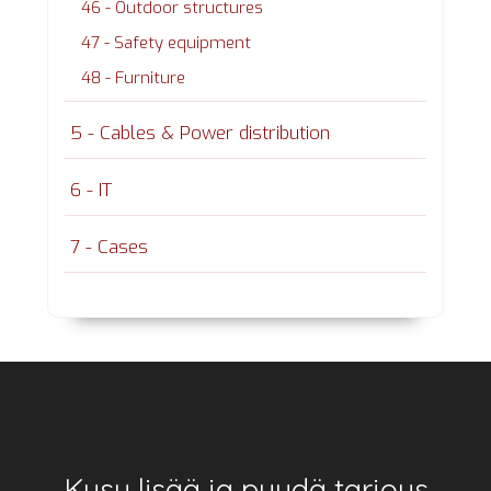
46 - Outdoor structures
47 - Safety equipment
48 - Furniture
5 - Cables & Power distribution
6 - IT
7 - Cases
Footer
Kysy lisää ja pyydä tarjous