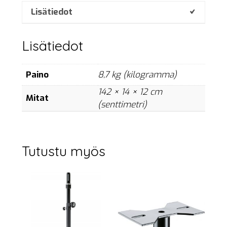
240
Lisätiedot
cm,
M20,
Lisätiedot
bag
of
2
Paino
8,7 kg (kilogramma)
pcs.
142 × 14 × 12 cm
määrä
Mitat
(senttimetri)
Tutustu myös