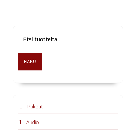
Ensisijainen
Etsi:
sivupalkki
HAKU
0 - Paketit
1 - Audio