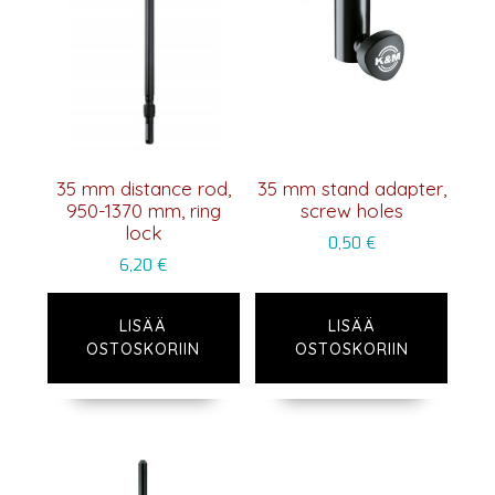
35 mm distance rod,
35 mm stand adapter,
950-1370 mm, ring
screw holes
lock
0,50
€
6,20
€
LISÄÄ
LISÄÄ
OSTOSKORIIN
OSTOSKORIIN