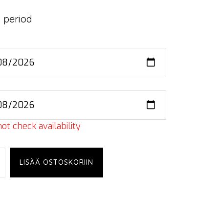
 period
ot check availability
od
LISÄÄ OSTOSKORIIN
er