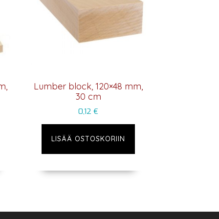
m,
Lumber block, 120×48 mm,
30 cm
0,12
€
LISÄÄ OSTOSKORIIN