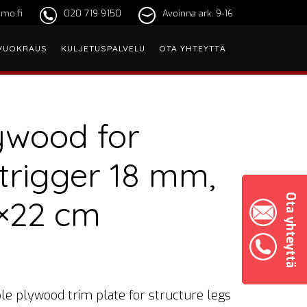
mo.fi
020 719 9150
Avoinna ark. 9-16
VUOKRAUS
KULJETUSPALVELU
OTA YHTEYTTÄ
ywood for
trigger 18 mm,
Ota yhteyttä
×22 cm
le plywood trim plate for structure legs