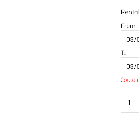
Rental
From
To
Could n
Plywo
for
outrigg
18
mm,