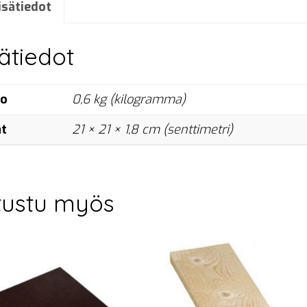
22x22
isätiedot
cm
määrä
sätiedot
no
0,6 kg (kilogramma)
at
21 × 21 × 1,8 cm (senttimetri)
tustu myös