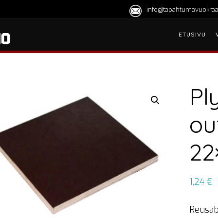
info@tapahtumavuokraa
ETUSIVU
Pl
ou
22
1,24
€
Reusab