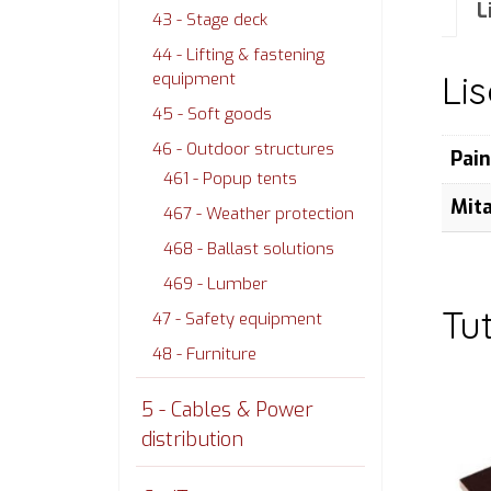
L
43 - Stage deck
44 - Lifting & fastening
Li
equipment
45 - Soft goods
46 - Outdoor structures
Pai
461 - Popup tents
Mit
467 - Weather protection
468 - Ballast solutions
469 - Lumber
Tu
47 - Safety equipment
48 - Furniture
5 - Cables & Power
distribution