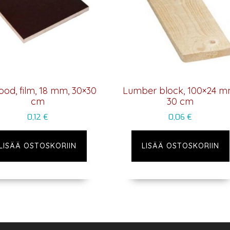
ood, film, 18 mm, 30×30
Lumber block, 100×24 m
cm
30 cm
0,12
€
0,06
€
LISÄÄ OSTOSKORIIN
LISÄÄ OSTOSKORIIN