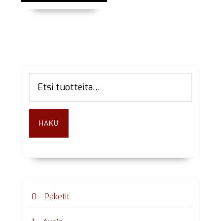
Ensisijainen
Etsi:
sivupalkki
HAKU
0 - Paketit