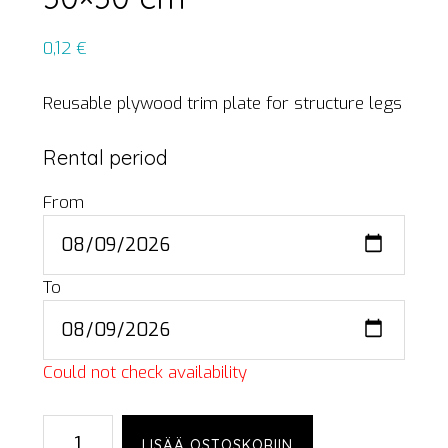
0,12
€
Reusable plywood trim plate for structure legs
Rental period
From
To
Could not check availability
Plywood,
LISÄÄ OSTOSKORIIN