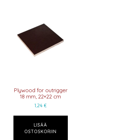
Plywood for outrigger
18 mm, 22×22 cm
1,24
€
LISÄÄ
OSTOSKORIIN