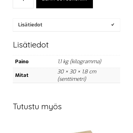
film,
18
mm,
30x30
Lisätiedot
cm
määrä
Lisätiedot
Paino
1,1 kg (kilogramma)
30 × 30 × 1,8 cm
Mitat
(senttimetri)
Tutustu myös