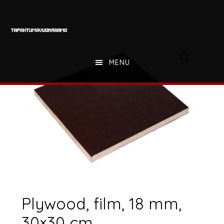
Hyppää
Hyppää
Hyppää
pääsisältöön
ensisijaiseen
alatunnisteeseen
sivupalkkiin
MENU
Plywood, film, 18 mm,
30×30 cm