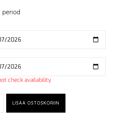
 period
ot check availability
hone
LISÄÄ OSTOSKORIIN
,