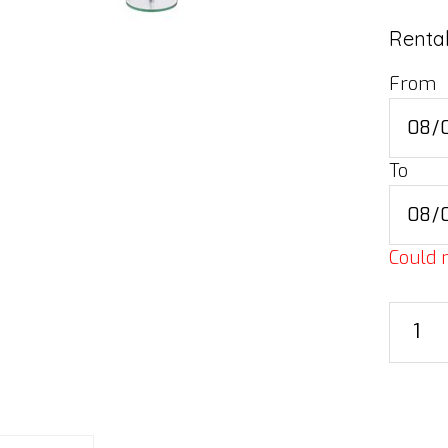
Rental
From
To
Could n
Microp
stand,
straight
glass
set