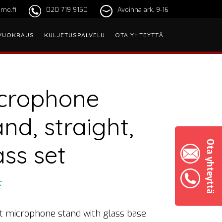
mo.fi
020 719 9150
Avoinna ark. 9-16
VUOKRAUS
KULJETUSPALVELU
OTA YHTEYTTÄ
crophone
and, straight,
Ota yhteyttä
ass set
€
ht microphone stand with glass base