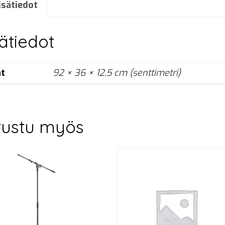
määrä
isätiedot
sätiedot
at
92 × 36 × 12,5 cm (senttimetri)
tustu myös