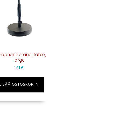
rophone stand, table,
large
1,61
€
LISÄÄ OSTOSKORIIN