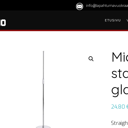
info@tapahtumavuokraa
ETUSIVU
Mi
st
gl
24,80
Straig