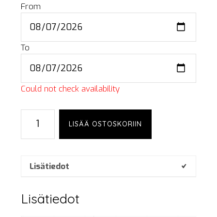
From
To
Could not check availability
Microphone
LISÄÄ OSTOSKORIIN
stand,
table,
small
määrä
Lisätiedot
Lisätiedot