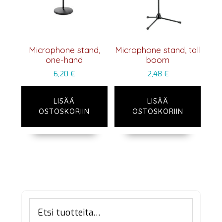
Microphone stand,
Microphone stand, tall
one-hand
boom
6,20
€
2,48
€
LISÄÄ
LISÄÄ
OSTOSKORIIN
OSTOSKORIIN
Ensisijainen
Etsi:
sivupalkki