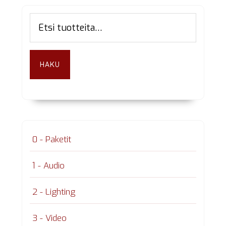
Ensisijainen
Etsi:
sivupalkki
HAKU
0 - Paketit
1 - Audio
2 - Lighting
3 - Video