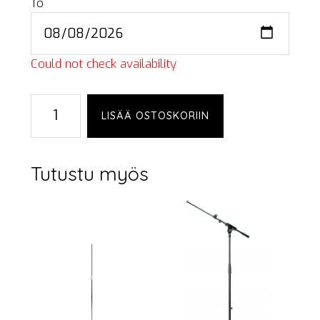
To
Could not check availability
Microphone
LISÄÄ OSTOSKORIIN
stand,
one-
hand
Tutustu myös
määrä