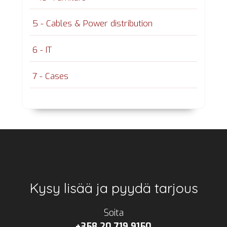
5 - Cables & Power distribution
6 - IT
7 - Cases
Footer
Kysy lisää ja pyydä tarjous
Soita
+358 20 719 9150