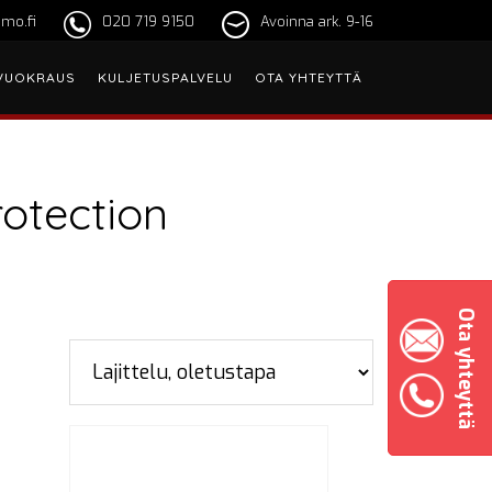
mo.fi
020 719 9150
Avoinna ark. 9-16
VUOKRAUS
KULJETUSPALVELU
OTA YHTEYTTÄ
rotection
Ota yhteyttä