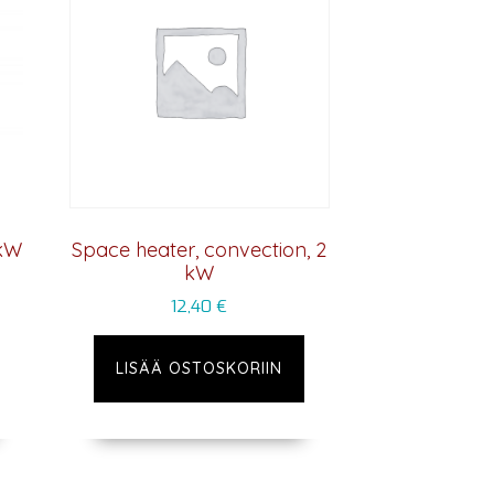
 kW
Space heater, convection, 2
kW
12,40
€
LISÄÄ OSTOSKORIIN