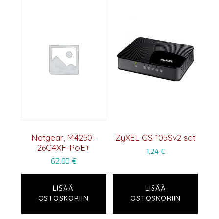
Netgear, M4250-
ZyXEL GS-105Sv2 set
26G4XF-PoE+
1,24
€
62,00
€
LISÄÄ
LISÄÄ
OSTOSKORIIN
OSTOSKORIIN