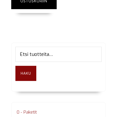
OSTOSKORIIN
Ensisijainen
Etsi:
sivupalkki
HAKU
0 - Paketit