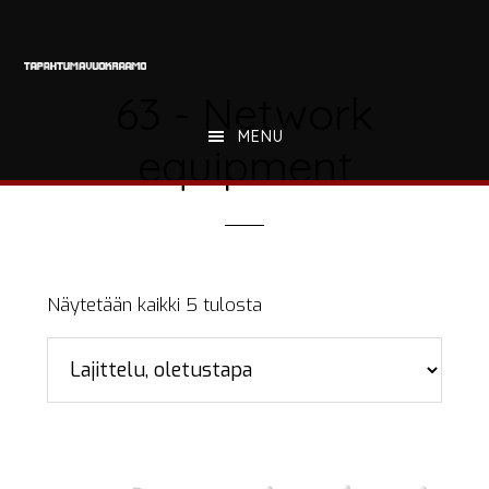
Hyppää
Hyppää
Hyppää
pääsisältöön
ensisijaiseen
alatunnisteeseen
sivupalkkiin
63 - Network
MENU
equipment
Näytetään kaikki 5 tulosta