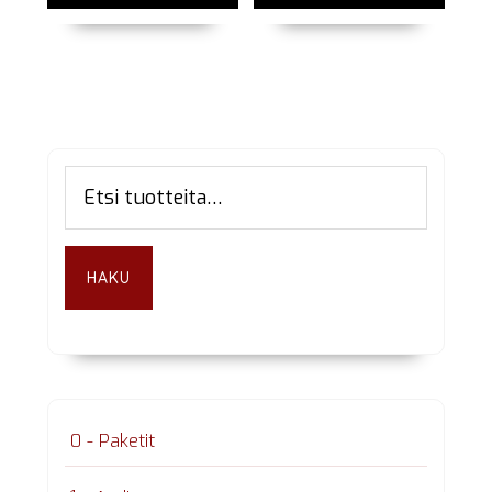
Ensisijainen
Etsi:
sivupalkki
HAKU
0 - Paketit