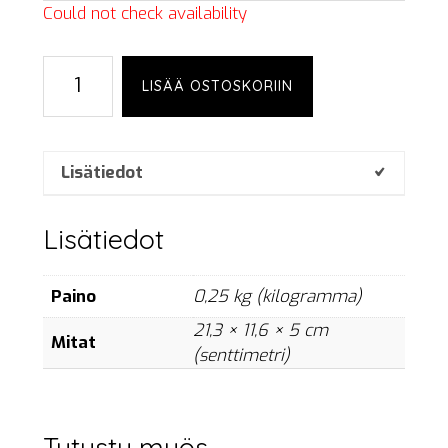
Could not check availability
Netgear,
LISÄÄ OSTOSKORIIN
M4250-
26G4XF-
PoE+
määrä
Lisätiedot
Lisätiedot
Paino
0,25 kg (kilogramma)
21,3 × 11,6 × 5 cm
Mitat
(senttimetri)
Tutustu myös