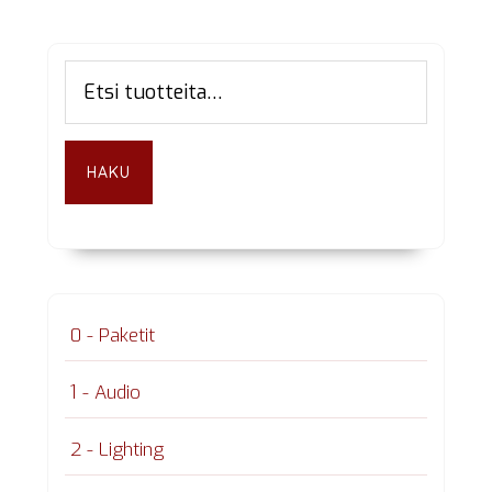
Ensisijainen
Etsi:
sivupalkki
HAKU
0 - Paketit
1 - Audio
2 - Lighting