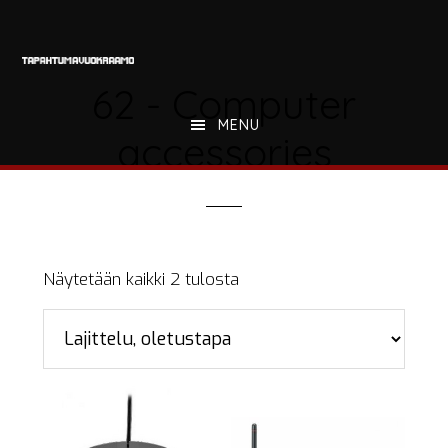
Hyppää
Hyppää
Hyppää
pääsisältöön
ensisijaiseen
alatunnisteeseen
sivupalkkiin
62 - Computer
MENU
accessories
Näytetään kaikki 2 tulosta