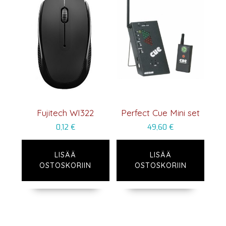
Fujitech WI322
Perfect Cue Mini set
0,12
€
49,60
€
LISÄÄ
LISÄÄ
OSTOSKORIIN
OSTOSKORIIN