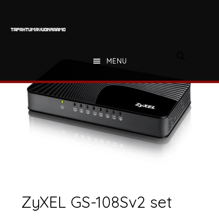
Hyppää
Hyppää
Hyppää
pääsisältöön
ensisijaiseen
alatunnisteeseen
sivupalkkiin
MENU
ZyXEL GS-108Sv2 set