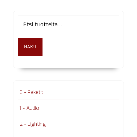
Ensisijainen
Etsi:
sivupalkki
HAKU
0 - Paketit
1 - Audio
2 - Lighting