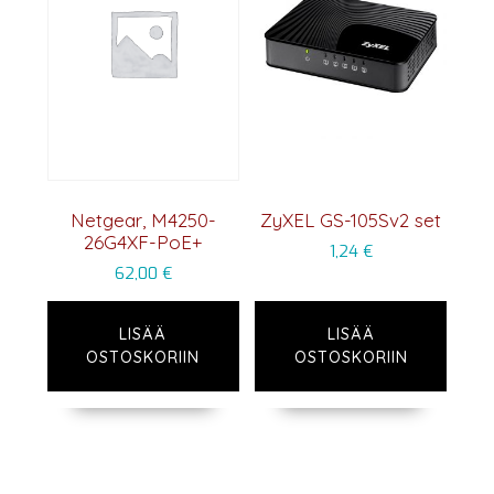
Netgear, M4250-
ZyXEL GS-105Sv2 set
26G4XF-PoE+
1,24
€
62,00
€
LISÄÄ
LISÄÄ
OSTOSKORIIN
OSTOSKORIIN