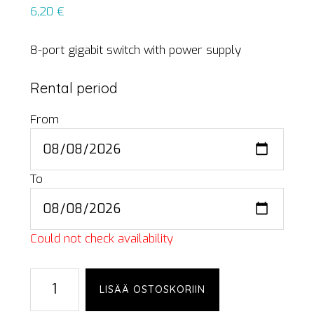
6,20
€
8-port gigabit switch with power supply
Rental period
From
To
Could not check availability
ZyXEL
LISÄÄ OSTOSKORIIN
GS-
108Sv2