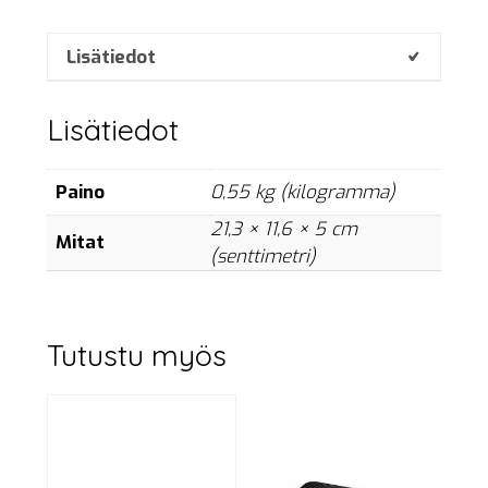
set
määrä
Lisätiedot
Lisätiedot
Paino
0,55 kg (kilogramma)
21,3 × 11,6 × 5 cm
Mitat
(senttimetri)
Tutustu myös