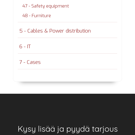
47 - Safety equipment
48 - Furniture
5 - Cables & Power distribution
6 - IT
7 - Cases
Footer
Kysy lisää ja pyydä tarjous