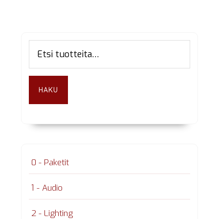
Ensisijainen
Etsi:
sivupalkki
HAKU
0 - Paketit
1 - Audio
2 - Lighting