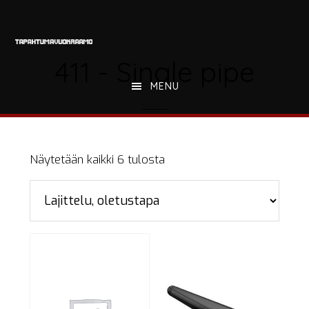
Hyppää
Hyppää
Hyppää
pääsisältöön
ensisijaiseen
alatunnisteeseen
sivupalkkiin
411 - Single pipe
MENU
Näytetään kaikki 6 tulosta