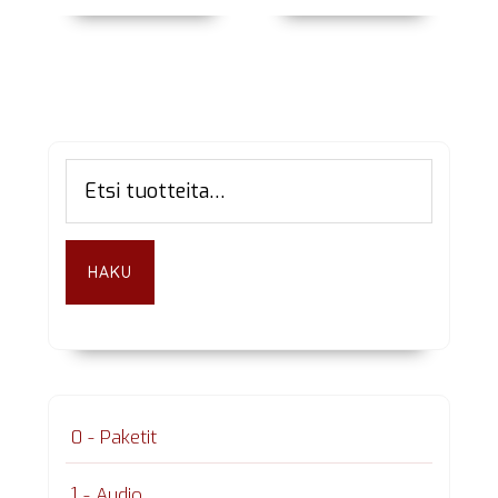
Ensisijainen
Etsi:
sivupalkki
HAKU
0 - Paketit
1 - Audio