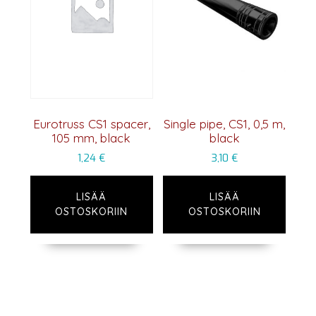
Eurotruss CS1 spacer,
Single pipe, CS1, 0,5 m,
105 mm, black
black
1,24
€
3,10
€
LISÄÄ
LISÄÄ
OSTOSKORIIN
OSTOSKORIIN