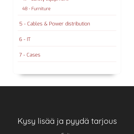
48 - Furniture
5 - Cables & Power distribution
6 - IT
7 - Cases
Footer
Kysy lisää ja pyydä tarjous