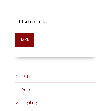
Ensisijainen
Etsi:
sivupalkki
HAKU
0 - Paketit
1 - Audio
2 - Lighting