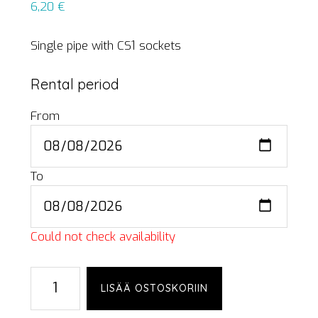
6,20
€
Single pipe with CS1 sockets
Rental period
From
To
Could not check availability
Single
LISÄÄ OSTOSKORIIN
pipe,
CS1,