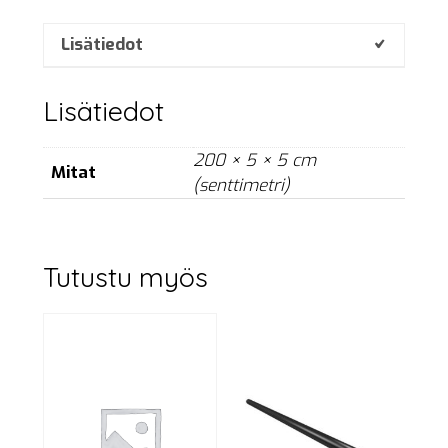
2
m,
Lisätiedot
black
määrä
Lisätiedot
200 × 5 × 5 cm
Mitat
(senttimetri)
Tutustu myös