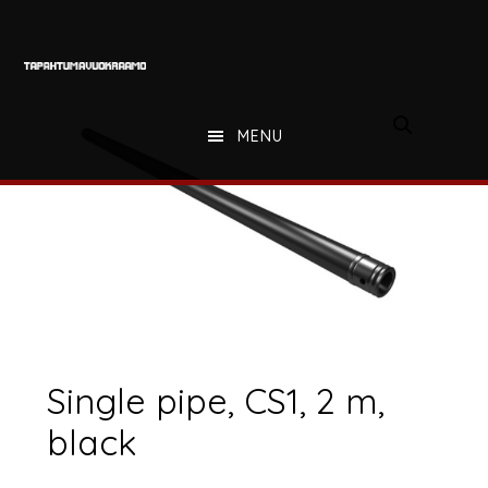
Hyppää
Hyppää
Hyppää
pääsisältöön
ensisijaiseen
alatunnisteeseen
sivupalkkiin
MENU
Single pipe, CS1, 2 m,
black