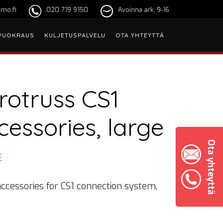
mo.fi
020 719 9150
Avoinna ark. 9-16
VUOKRAUS
KULJETUSPALVELU
OTA YHTEYTTÄ
rotruss CS1
cessories, large
Ota yhteyttä
€
accessories for CS1 connection system,