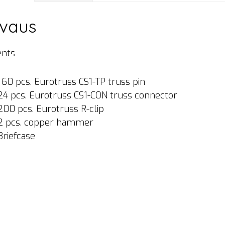
vaus
ents
160 pcs. Eurotruss CS1-TP truss pin
24 pcs. Eurotruss CS1-CON truss connector
200 pcs. Eurotruss R-clip
2 pcs. copper hammer
Briefcase