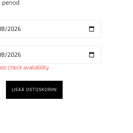
 period
ot check availability
uss
LISÄÄ OSTOSKORIIN
ries,