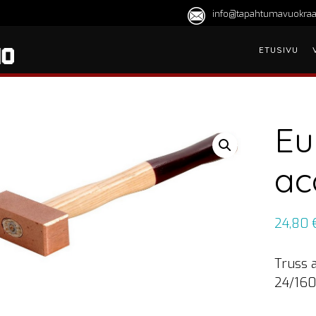
info@tapahtumavuokraa
ETUSIVU
Eu
ac
24,80
Truss 
24/160