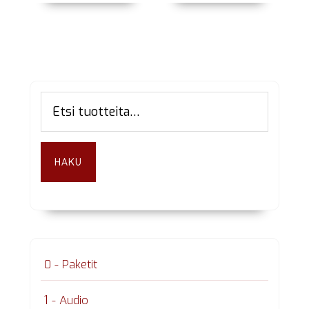
Ensisijainen
Etsi:
sivupalkki
HAKU
0 - Paketit
1 - Audio