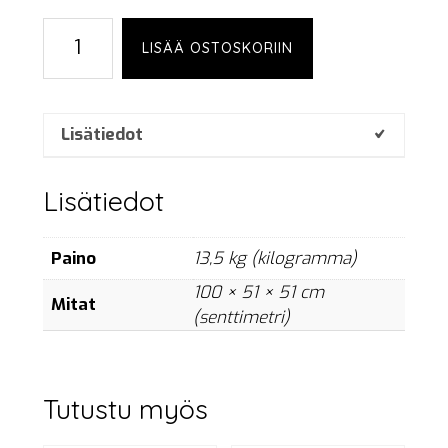
Eurotruss
LISÄÄ OSTOSKORIIN
ST-
100,
black
määrä
Lisätiedot
Lisätiedot
Paino
13,5 kg (kilogramma)
100 × 51 × 51 cm
Mitat
(senttimetri)
Tutustu myös