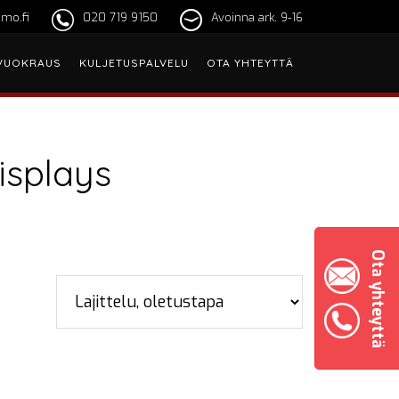
mo.fi
020 719 9150
Avoinna ark. 9-16
VUOKRAUS
KULJETUSPALVELU
OTA YHTEYTTÄ
isplays
Ota yhteyttä