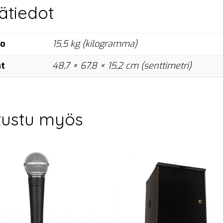
sätiedot
no
15,5 kg (kilogramma)
at
48,7 × 67,8 × 15,2 cm (senttimetri)
tustu myös