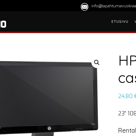
info@tapahtumavuokraa
ETUSIVU
HP
ca
24,80
23″ 108
Rental