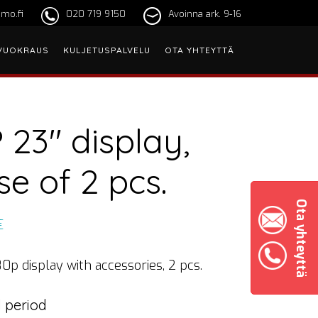
mo.fi
020 719 9150
Avoinna ark. 9-16
VUOKRAUS
KULJETUSPALVELU
OTA YHTEYTTÄ
 23″ display,
se of 2 pcs.
Ota yhteyttä
€
0p display with accessories, 2 pcs.
 period