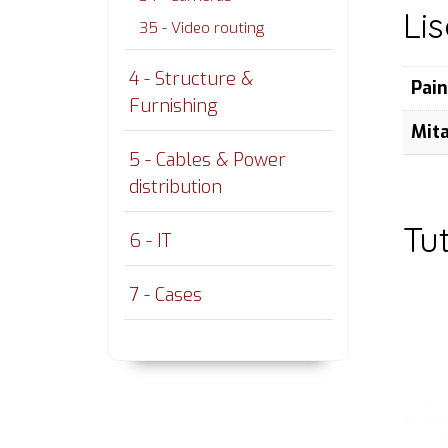
Li
35 - Video routing
4 - Structure &
Pai
Furnishing
Mit
5 - Cables & Power
distribution
Tu
6 - IT
7 - Cases