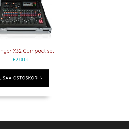
inger X32 Compact set
62,00
€
LISÄÄ OSTOSKORIIN