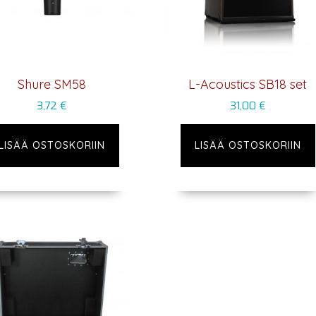
Shure SM58
L-Acoustics SB18 set
3,72
€
31,00
€
LISÄÄ OSTOSKORIIN
LISÄÄ OSTOSKORIIN