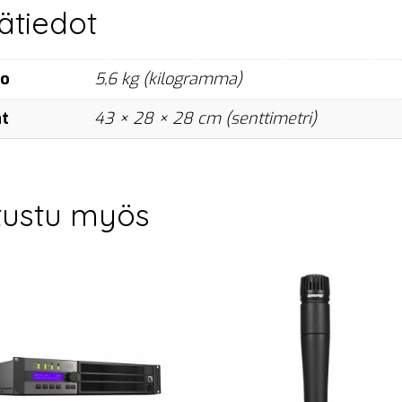
sätiedot
no
5,6 kg (kilogramma)
at
43 × 28 × 28 cm (senttimetri)
tustu myös