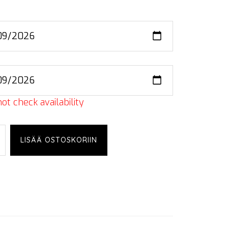
ot check availability
nic
LISÄÄ OSTOSKORIIN
EJ