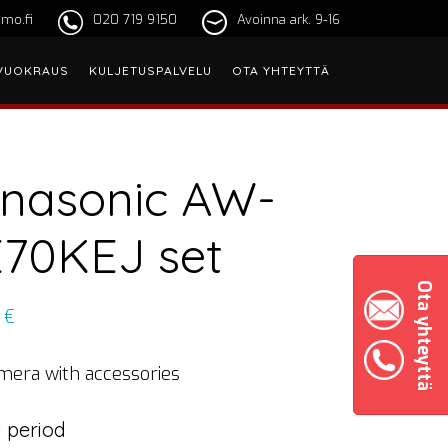
mo.fi
020 719 9150
Avoinna ark. 9-16
VUOKRAUS
KULJETUSPALVELU
OTA YHTEYTTÄ
nasonic AW-
70KEJ set
Ota yhteyttä
0
€
mera with accessories
 period