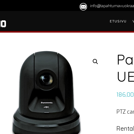
info@tapahtumavuokraa
ETUSIVU
Pa
UE
186,0
PTZ ca
Rental