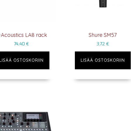
-Acoustics LA8 rack
Shure SM57
74,40
€
3,72
€
LISÄÄ OSTOSKORIIN
LISÄÄ OSTOSKORIIN