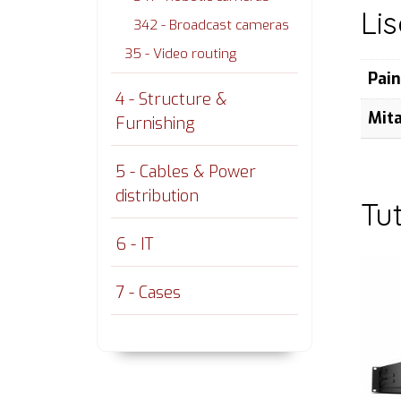
Li
342 - Broadcast cameras
35 - Video routing
Pai
4 - Structure &
Mit
Furnishing
5 - Cables & Power
distribution
Tu
6 - IT
7 - Cases