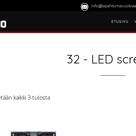
info@tapahtumavuokraa
ETUSIVU
32 - LED scr
tään kaikki 3 tulosta