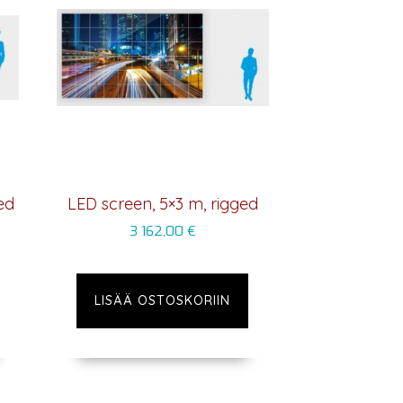
ed
LED screen, 5×3 m, rigged
3 162,00
€
LISÄÄ OSTOSKORIIN