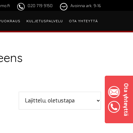
mo.fi
020 719 9150
Avoinna ark. 9-16
VUOKRAUS
KULJETUSPALVELU
OTA YHTEYTTÄ
eens
Ota yhteyttä