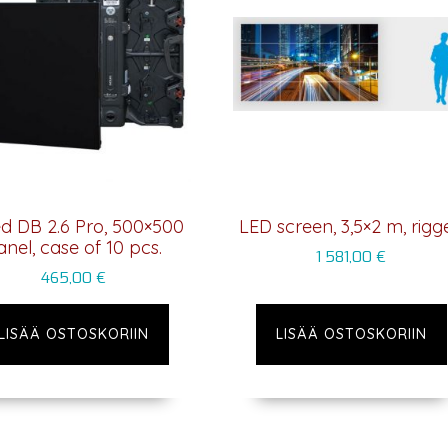
led DB 2.6 Pro, 500×500
LED screen, 3,5×2 m, rigg
anel, case of 10 pcs.
1 581,00
€
465,00
€
LISÄÄ OSTOSKORIIN
LISÄÄ OSTOSKORIIN