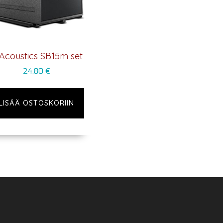
Acoustics SB15m set
24,80
€
LISÄÄ OSTOSKORIIN