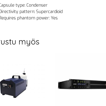
Capsule type: Condenser
Directivity pattern: Supercardioid
Requires phantom power: Yes
tustu myös