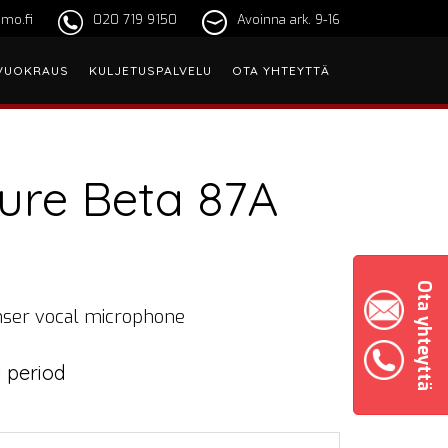
mo.fi
020 719 9150
Avoinna ark. 9-16
VUOKRAUS
KULJETUSPALVELU
OTA YHTEYTTÄ
ure Beta 87A
Ota yhteyttä
ser vocal microphone
 period