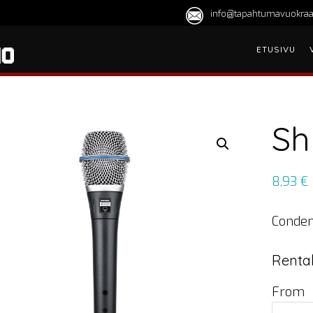
info@tapahtumavuokraa
ETUSIVU
Sh
8,93
€
Conden
Rental
From