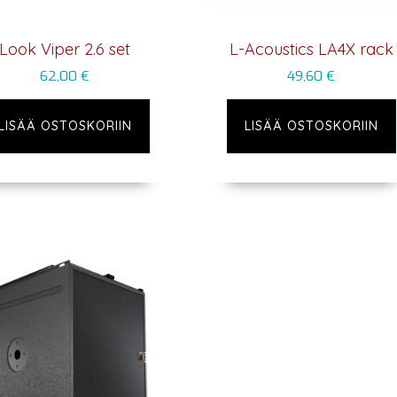
Look Viper 2.6 set
L-Acoustics LA4X rack
62,00
€
49,60
€
LISÄÄ OSTOSKORIIN
LISÄÄ OSTOSKORIIN