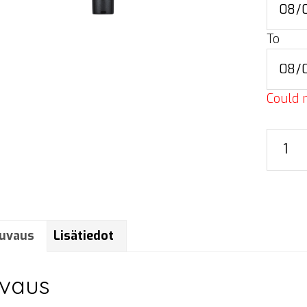
To
Could n
Shure
Beta
87A
määrä
uvaus
Lisätiedot
vaus