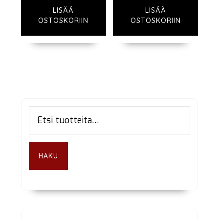
LISÄÄ
LISÄÄ
OSTOSKORIIN
OSTOSKORIIN
Ensisijainen
Etsi:
sivupalkki
HAKU