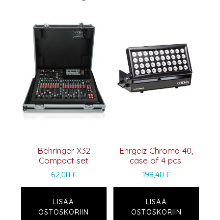
Behringer X32
Ehrgeiz Chroma 40,
Compact set
case of 4 pcs.
62,00
€
198,40
€
LISÄÄ
LISÄÄ
OSTOSKORIIN
OSTOSKORIIN