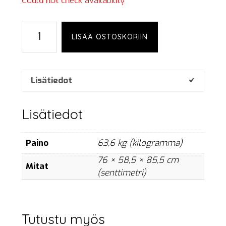
Could not check availability
L-
LISÄÄ OSTOSKORIIN
Acoustics
SB18
set
määrä
Lisätiedot
Lisätiedot
Paino
63,6 kg (kilogramma)
76 × 58,5 × 85,5 cm
Mitat
(senttimetri)
Tutustu myös