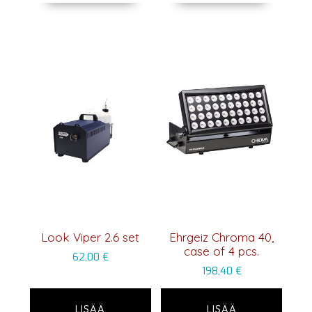
Look Viper 2.6 set
Ehrgeiz Chroma 40,
case of 4 pcs.
62,00
€
198,40
€
LISÄÄ
LISÄÄ