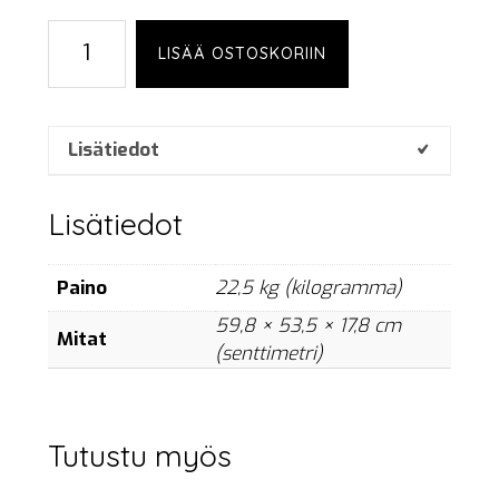
L-
LISÄÄ OSTOSKORIIN
Acoustics
LA4X
rack
määrä
Lisätiedot
Lisätiedot
Paino
22,5 kg (kilogramma)
59,8 × 53,5 × 17,8 cm
Mitat
(senttimetri)
Tutustu myös