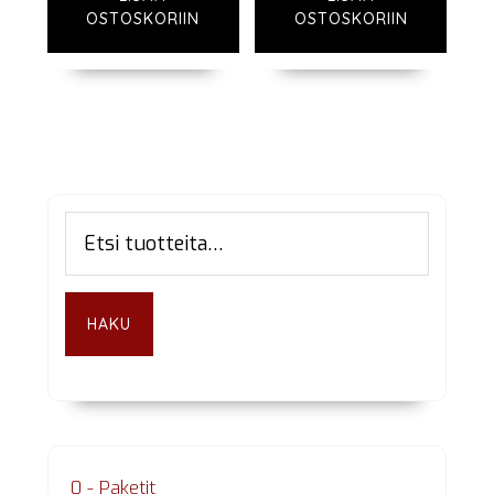
OSTOSKORIIN
OSTOSKORIIN
Ensisijainen
Etsi:
sivupalkki
HAKU
0 - Paketit