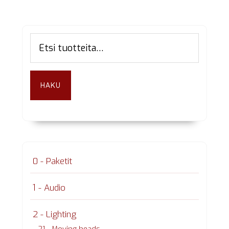
Ensisijainen
Etsi:
sivupalkki
HAKU
0 - Paketit
1 - Audio
2 - Lighting
21 - Moving heads