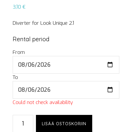
3,10
€
Diverter for Look Unique 2.1
Rental period
From
To
Could not check availability
Look
LISÄÄ OSTOSKORIIN
Unique