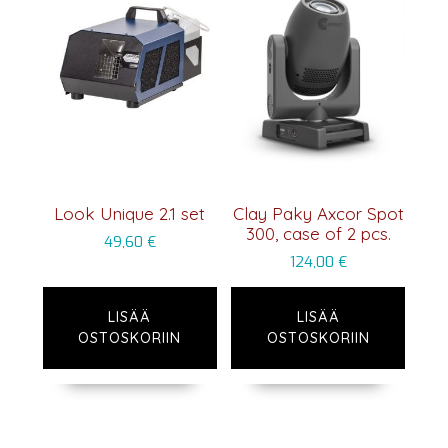
Look Unique 2.1 set
Clay Paky Axcor Spot
300, case of 2 pcs.
49,60
€
124,00
€
LISÄÄ
LISÄÄ
OSTOSKORIIN
OSTOSKORIIN