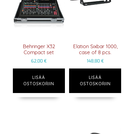
Behringer X32
Elation Sixbar 1000,
Compact set
case of 8 pcs.
62,00
€
148,80
€
LISÄÄ
LISÄÄ
OSTOSKORIIN
OSTOSKORIIN