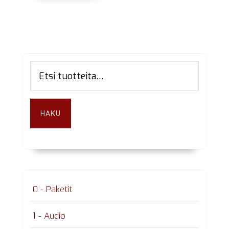
Ensisijainen
Etsi:
sivupalkki
HAKU
0 - Paketit
1 - Audio