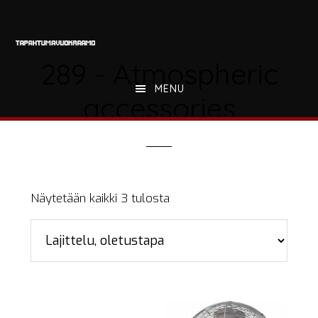
Hyppää
Hyppää
Hyppää
pääsisältöön
ensisijaiseen
alatunnisteeseen
sivupalkkiin
289 - Atmospheric
MENU
accessories
Näytetään kaikki 3 tulosta