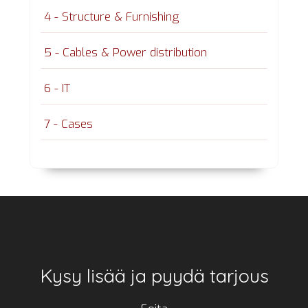
4 - Structure & Furnishing
5 - Cables & Power distribution
6 - IT
7 - Cases
Footer
Kysy lisää ja pyydä tarjous