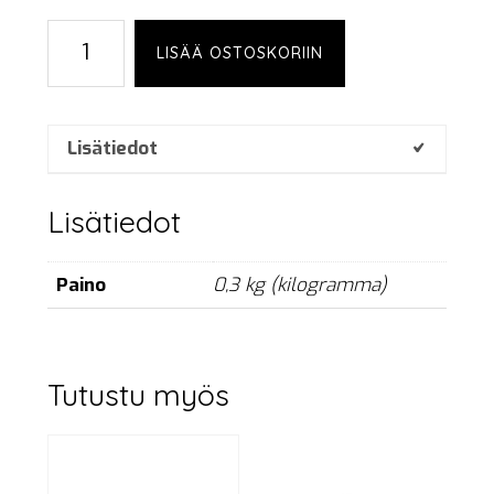
DMX
LISÄÄ OSTOSKORIIN
cable,
5-
p,
5
Lisätiedot
m
määrä
Lisätiedot
Paino
0,3 kg (kilogramma)
Tutustu myös