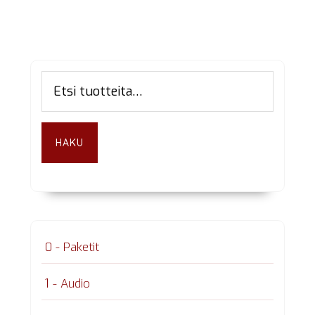
Ensisijainen
Etsi:
sivupalkki
HAKU
0 - Paketit
1 - Audio