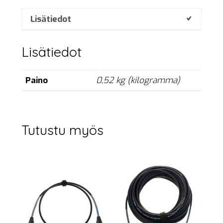
p,
10
Lisätiedot
m
määrä
Lisätiedot
Paino
0,52 kg (kilogramma)
Tutustu myös