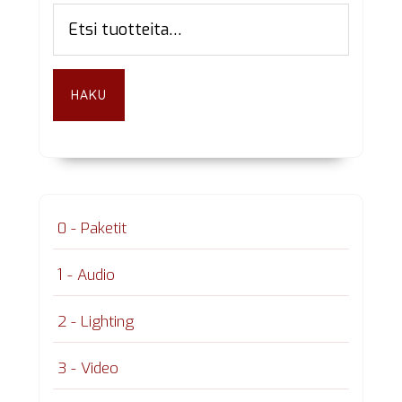
Ensisijainen
Etsi:
sivupalkki
HAKU
0 - Paketit
1 - Audio
2 - Lighting
3 - Video