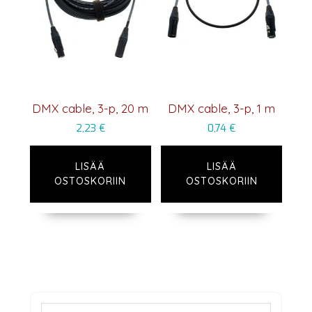
DMX cable, 3-p, 20 m
DMX cable, 3-p, 1 m
2,23
€
0,74
€
LISÄÄ
LISÄÄ
OSTOSKORIIN
OSTOSKORIIN
Ensisijainen
Etsi: