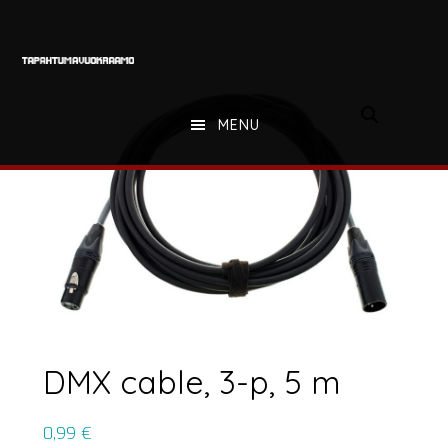
Hyppää
Hyppää
Hyppää
pääsisältöön
ensisijaiseen
alatunnisteeseen
sivupalkkiin
MENU
DMX cable, 3-p, 5 m
0,99
€