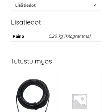
5
Lisätiedot
m
määrä
Lisätiedot
Paino
0,29 kg (kilogramma)
Tutustu myös