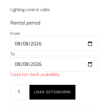
Lighting control cable
Rental period
From
To
Could not check availability
DMX
LISÄÄ OSTOSKORIIN
cable,
3-
p,