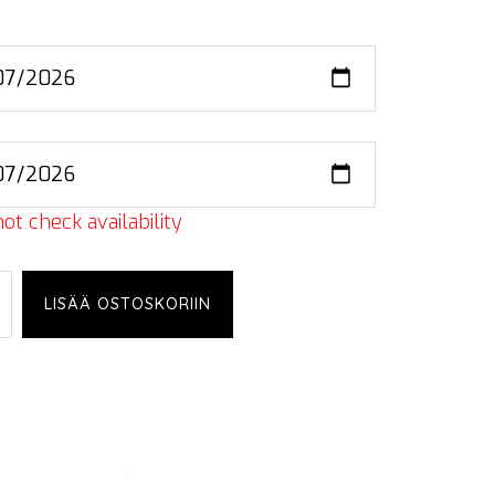
ot check availability
on
LISÄÄ OSTOSKORIIN