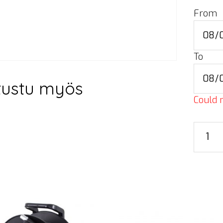
From
To
tustu myös
Could n
Etherc
cable,
20
m
määrä