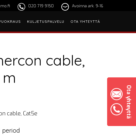
mo.fi
020 719 9150
Avoinna ark. 9-16
VUOKRAUS
KULJETUSPALVELU
OTA YHTEYTTÄ
hercon cable,
 m
Ota yhteyttä
on cable, Cat5e
 period