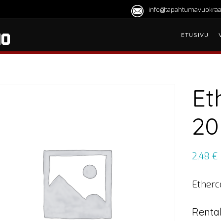
info@tapahtumavuokraa
ETUSIVU
Et
20
2,48
€
Etherc
Rental