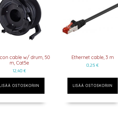
rcon cable w/ drum, 50
Ethernet cable, 3 m
m, Cat5e
0,25
€
12,40
€
LISÄÄ OSTOSKORIIN
LISÄÄ OSTOSKORIIN