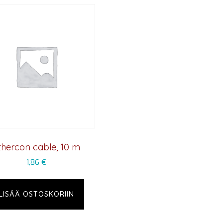
thercon cable, 10 m
1,86
€
LISÄÄ OSTOSKORIIN