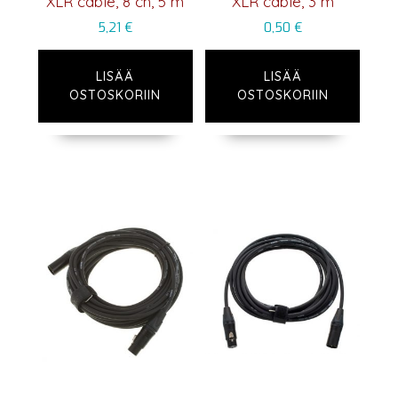
XLR cable, 8 ch, 5 m
XLR cable, 3 m
5,21
€
0,50
€
LISÄÄ
LISÄÄ
OSTOSKORIIN
OSTOSKORIIN