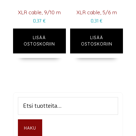
XLR cable, 9/10 m
XLR cable, 5/6 m
0,37
€
0,31
€
LISÄÄ
LISÄÄ
OSTOSKORIIN
OSTOSKORIIN
Ensisijainen
Etsi:
sivupalkki
HAKU