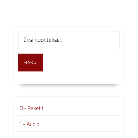
Ensisijainen
Etsi:
sivupalkki
HAKU
0 - Paketit
1 - Audio