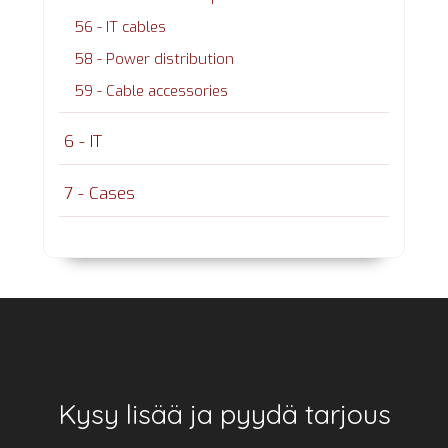
56 - IT cables
58 - Power distribution
59 - Cable accessories
6 - IT
7 - Cases
Footer
Kysy lisää ja pyydä tarjous